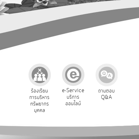
การ
ปฏิสัมพันธ์
ข้อมูล
รับ
ฟัง
ความ
คิด
เห็น
แผน
ยุทธศาสตร์/
แผน
e-Service
องเรียน
ร้องเรียน
ถามตอบ
สำ
พัฒนา
บริการ
รทุจริต
การบริหาร
Q&A
ควา
ออนไลน์
ทรัพยากร
พอ
การ
บุคคล
บริหาร/
พัฒนา
ทรัพยากร
บุคคล