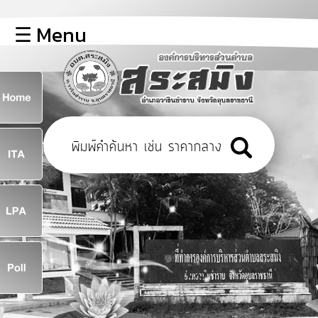
×
☰ Menu
lose
หน้า
หลัก
ข้อมูล
ก
พื้น
ฐาน
8
บุคลากร
ข่าว
ประชาสัมพันธ์
8
การ
เปิด
เผย
จ
ข้อมูล
สาธารณะ
OIT