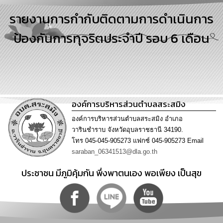
การ
รายงานการกำกับติดตามการดำเนินการ
บริหาร
งาน
ป้องกันการทุจริตประจำปี รอบ 6 เดือน
การ
ส่ง
เสริม
ความ
โปร่งใส
องค์การบริหารส่วนตำบลสระสมิง
การ
องค์การบริหารส่วนตำบลสระสมิง อำเภอ
จัด
วารินชำราบ จังหวัดอุบลราชธานี 34190.
ซื้อ
โทร 045-045-905273 แฟกซ์ 045-905273 Email
จัด
saraban_06341513@dla.go.th
จ้าง
ประชาชน มีภูมิคุ้มกัน พึ่งพาตนเอง พอเพียง เป็นสุข
การ
เงิน
การ
คลัง