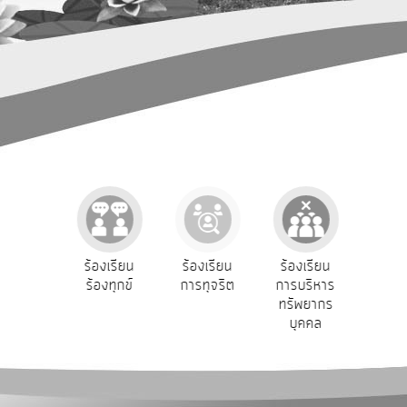
การ
ปฏิสัมพันธ์
ข้อมูล
รับ
ฟัง
ความ
คิด
เห็น
แผน
ยุทธศาสตร์/
แผน
e-Se
ฟังความ
ร้องเรียน
ร้องเรียน
ร้องเรียน
พัฒนา
บริ
ิดเห็น
ร้องทุกข์
การทุจริต
การบริหาร
ออน
ระชาชน
ทรัพยากร
การ
บุคคล
บริหาร/
พัฒนา
ทรัพยากร
บุคคล