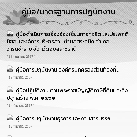
การ
คู่มือ/มาตรฐานการปฏิบัติงาน
บริหาร
งาน
คู่มือดำเนินการเรื่องร้องเรียนการทุจริตและประพฤติ
การ
ส่ง
มิชอบ องค์การบริหารส่วนตำบลสระสมิง อำเภอ
เสริม
วารินชำราบ จังหวัดอุบลราชธานี
ความ
โปร่งใส
[ 18 เมษายน 2567 ]
คู่มือการปฏิบัติงาน องค์กรปกครองส่วนท้องถิ่น
การ
จัด
[ 19 มีนาคม 2567 ]
ซื้อ
จัด
คู่มือปฏิบัติงาน ตามพระราชบัญญัติภาษีที่ดินและสิ่ง
จ้าง
ปลูกสร้าง พ.ศ. ๒๕๖๒
[ 14 มีนาคม 2567 ]
การ
เงิน
คู่มือการปฏิบัติงานธุรการและ งานสารบรรณ
การ
คลัง
[ 12 มีนาคม 2567 ]