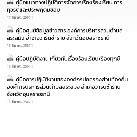
คู่มือแนวทางปฏิบัติการจัดการเรื่องร้องเรียน การ
นโยบาย
ทุจริตและประพฤติมิชอบ
No
Gift
[ 7 มีนาคม 2567 ]
Policy
คู่มือศูนย์ข้อมูลข่าวสาร องค์การบริหารส่วนตำบล
สระสมิง อำเภอวารินชำราบ จังหวัดอุบลราชธานี
การ
ดำเนิน
[ 6 มีนาคม 2567 ]
การ
เพื่อ
คู่มือปฏิบัติงาน เกี่ยวกับเรื่องร้องเรียน/ร้องทุกข์
ป้องกัน
การ
[ 6 มีนาคม 2567 ]
ทุจริต
คู่มือการปฏิบัติงานขององค์กรปกครองส่วนท้องถิ่น
องค์การบริหารส่วนตำบลสระสมิง อำเภอวารินชำราบ
มาตรการ
ส่ง
จังหวัดอุบลราชธานี
เสริม
คุณธรรม
[ 5 มีนาคม 2567 ]
และ
ความ
โปร่งใส
ร้อง