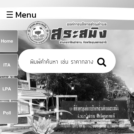
×
☰ Menu
lose
หน้า
หลัก
ข้อมูล
ก
พื้น
ฐาน
8
บุคลากร
ข่าว
ประชาสัมพันธ์
8
การ
เปิด
เผย
จ
ข้อมูล
สาธารณะ
OIT