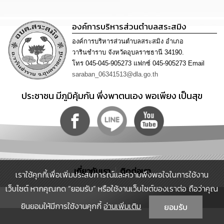
นโยบาย
No
องค์การบริหารส่วนตำบลสระสมิง
Gift
Policy
องค์การบริหารส่วนตำบลสระสมิง อำเภอ
วารินชำราบ จังหวัดอุบลราชธานี 34190.
การ
โทร 045-045-905273 แฟกซ์ 045-905273 Email
ดำเนิน
saraban_06341513@dla.go.th
การ
เพื่อ
ประชาชน มีภูมิคุ้มกัน พึ่งพาตนเอง พอเพียง เป็นสุข
ป้องกัน
การ
ทุจริต
มาตรการ
ส่ง
เสริม
คุณธรรม
เกี่ยวกับเรา
ติดต่อเรา
เราใช้คุกกี้เพื่อเพิ่มประสบการณ์และความพึงพอใจในการใช้งาน
และ
ความ
เว็บไซต์ หากคุณกด “ยอมรับ” หรือใช้งานเว็บไซต์ของเราต่อ ถือว่าคุณ
โปร่งใส
ยินยอมให้มีการใช้งานคุกกี้
อ่านเพิ่มเติม
ยอมรับ
ร้อง