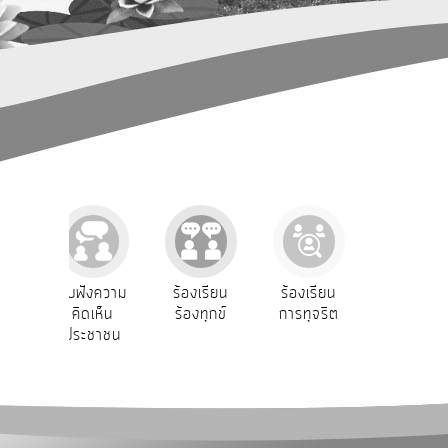
การ
ปฏิสัมพันธ์
ข้อมูล
รับ
ฟัง
ความ
คิด
เห็น
แผน
ยุทธศาสตร์/
แผน
e
รับฟังความ
ร้องเรียน
ร้องเรียน
ร้องเรียน
พัฒนา
คิดเห็น
ร้องทุกข์
การทุจริต
การบริหาร
ประชาชน
ทรัพยากร
การ
บุคคล
บริหาร/
พัฒนา
ทรัพยากร
บุคคล