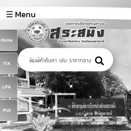
×
☰ Menu
lose
หน้า
หลัก
ข้อมูล
ก
พื้น
ฐาน
8
บุคลากร
ข่าว
ประชาสัมพันธ์
8
การ
เปิด
เผย
จ
ข้อมูล
สาธารณะ
OIT