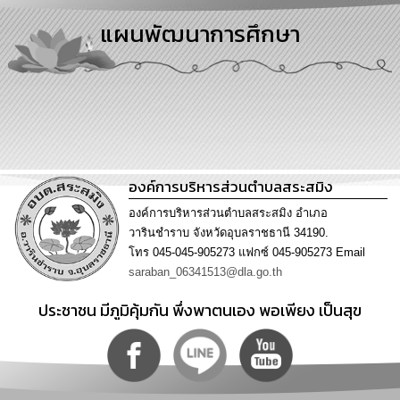
การ
แผนพัฒนาการศึกษา
บริหาร
งาน
การ
ส่ง
เสริม
ความ
โปร่งใส
องค์การบริหารส่วนตำบลสระสมิง
การ
องค์การบริหารส่วนตำบลสระสมิง อำเภอ
จัด
วารินชำราบ จังหวัดอุบลราชธานี 34190.
ซื้อ
โทร 045-045-905273 แฟกซ์ 045-905273 Email
จัด
saraban_06341513@dla.go.th
จ้าง
ประชาชน มีภูมิคุ้มกัน พึ่งพาตนเอง พอเพียง เป็นสุข
การ
เงิน
การ
คลัง