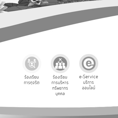
การ
ปฏิสัมพันธ์
ข้อมูล
รับ
ฟัง
ความ
คิด
เห็น
แผน
ยุทธศาสตร์/
แผน
e-Service
องเรียน
ร้องเรียน
ร้องเรียน
ถาม
พัฒนา
บริการ
องทุกข์
การทุจริต
การบริหาร
Q
ออนไลน์
ทรัพยากร
การ
บุคคล
บริหาร/
พัฒนา
ทรัพยากร
บุคคล