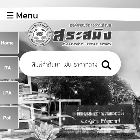
×
☰ Menu
lose
หน้า
หลัก
ข้อมูล
ก
พื้น
ฐาน
8
บุคลากร
ข่าว
ประชาสัมพันธ์
8
การ
เปิด
เผย
จ
ข้อมูล
สาธารณะ
OIT