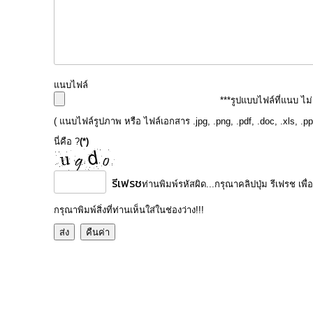
แนบไฟล์
***รูปแบบไฟล์ที่แนบ ไม
( แนบไฟล์รูปภาพ หรือ ไฟล์เอกสาร .jpg, .png, .pdf, .doc, .xls, .p
นี่คือ ?
(*)
รีเฟรช
ท่านพิมพ์รหัสผิด...กรุณาคลิปปุ่ม รีเฟรช เพื่
กรุณาพิมพ์สิ่งที่ท่านเห็นใส่ในช่องว่าง!!!