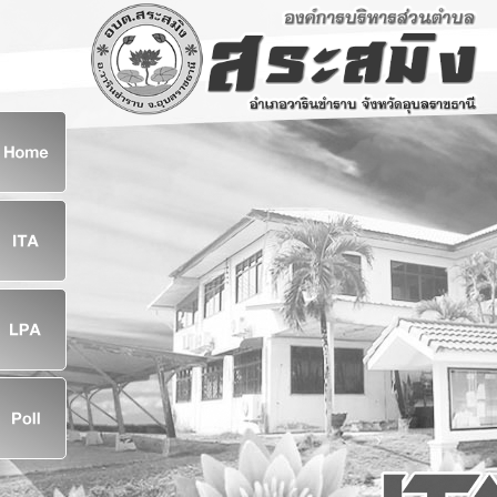
ก
8
8
จ