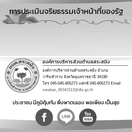
การ
การประเมินจริยธรรมเจ้าหน้าที่ของรัฐ
บริหาร
งาน
การ
ส่ง
เสริม
ความ
โปร่งใส
องค์การบริหารส่วนตำบลสระสมิง
การ
องค์การบริหารส่วนตำบลสระสมิง อำเภอ
จัด
วารินชำราบ จังหวัดอุบลราชธานี 34190.
ซื้อ
โทร 045-045-905273 แฟกซ์ 045-905273 Email
จัด
saraban_06341513@dla.go.th
จ้าง
ประชาชน มีภูมิคุ้มกัน พึ่งพาตนเอง พอเพียง เป็นสุข
การ
เงิน
การ
คลัง