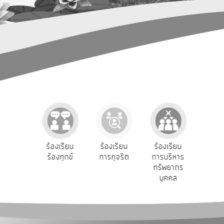
การ
ปฏิสัมพันธ์
ข้อมูล
รับ
ฟัง
ความ
คิด
เห็น
แผน
ยุทธศาสตร์/
แผน
e-Se
ฟังความ
ร้องเรียน
ร้องเรียน
ร้องเรียน
พัฒนา
บริ
ิดเห็น
ร้องทุกข์
การทุจริต
การบริหาร
ออน
ระชาชน
ทรัพยากร
การ
บุคคล
บริหาร/
พัฒนา
ทรัพยากร
บุคคล