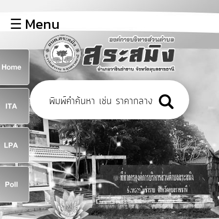
×
☰ Menu
lose
หน้า
หลัก
ข้อมูล
ก
พื้น
ฐาน
8
บุคลากร
ข่าว
ประชาสัมพันธ์
8
การ
เปิด
เผย
จ
ข้อมูล
สาธารณะ
OIT