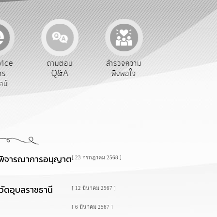
vice
ถามตอบ
สำรวจความ
ผู้รับเบีย
าร
Q&A
พึงพอใจ
ยังชีพ
ลน์
รพิจารณาการอนุญาต
[ 23 กรกฎาคม 2568 ]
วัดอุบลราชธานี
[ 12 มีนาคม 2567 ]
[ 6 มีนาคม 2567 ]