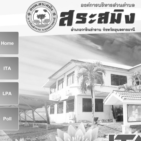
ก
8
8
จ