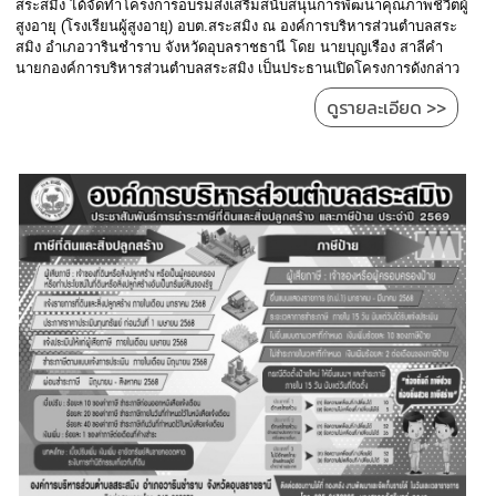
สระสมิง ได้จัดทำโครงการอบรมส่งเสริมสนับสนุนการพัฒนาคุณภาพชีวิตผู้
เรียน
สูงอายุ (โรงเรียนผู้สูงอายุ) อบต.สระสมิง ณ องค์การบริหารส่วนตำบลสระ
ร้อง
สมิง อำเภอวารินชำราบ จังหวัดอุบลราชธานี โดย นายบุญเรือง สาลีคำ
ทุกข์
นายกองค์การบริหารส่วนตำบลสระสมิง เป็นประธานเปิดโครงการดังกล่าว
ดูรายละเอียด >>
e-
Service
กิจการ
สภา
กิจการ
สภา
ท้อง
ถิ่น
ของ
เรา
การ
จัดการ