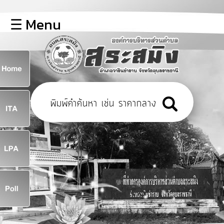
×
☰ Menu
lose
หน้า
หลัก
ข้อมูล
ก
พื้น
ฐาน
8
บุคลากร
ข่าว
ประชาสัมพันธ์
8
การ
เปิด
เผย
จ
ข้อมูล
สาธารณะ
OIT