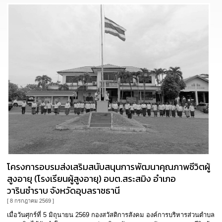
นโยบาย
No
Gift
Policy
การ
ดำเนิน
การ
เพื่อ
ป้องกัน
การ
ทุจริต
มาตรการ
ส่ง
เสริม
โครงการอบรมส่งเสริมสนับสนุนการพัฒนาคุณภาพชีวิตผู้
คุณธรรม
และ
สูงอายุ (โรงเรียนผู้สูงอายุ) อบต.สระสมิง อำเภอ
ความ
วารินชำราบ จังหวัดอุบลราชธานี
โปร่งใส
[ 8 กรกฎาคม 2569 ]
เมื่อวันศุกร์ที่ 5 มิถุนายน 2569 กองสวัสดิการสังคม องค์การบริหารส่วนตำบล
ร้อง