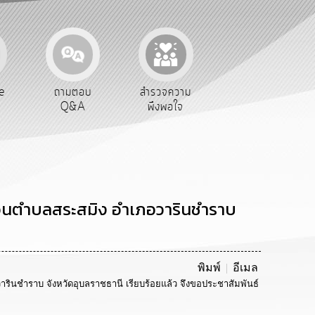
ตอบ
สำรวจความ
ผู้รับเบีย
ประเมินภาษี
A
พึงพอใจ
ยังชีพ
ท้องถิ่น
ส่วนตำบลสระสมิง อำเภอวารินชำราบ
พิมพ์
อีเมล
ารินชำราบ จังหวัดอุบลราชธานี เรียบร้อยแล้ว จึงขอประชาสัมพันธ์