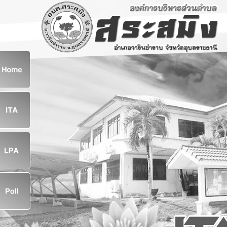
ก
8
8
จ